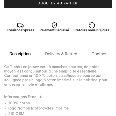
AJOUTER AU PANIER
Livraison Express
Paiement Sécurisé
Retours sous 30 jours
Description
Delivery & Return
Contact
Ce T-shirt en jersey écru à manches courtes, de poids
moyen, est conçu autour d’une simplicité essentielle.
Confectionné en 100 % coton, sa silhouette épurée est
soulignée par un logo Norton imprimé sur la poitrine, pour
un design simple et affirmé.
Informations Produit:
100% coton
logo Norton Motorcycles imprimé
210 GSM