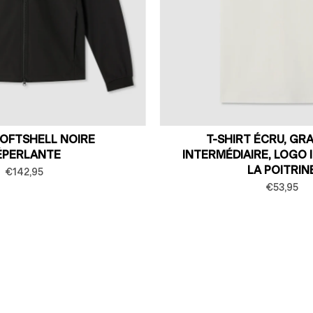
SOFTSHELL NOIRE
T-SHIRT ÉCRU, G
ÉPERLANTE
INTERMÉDIAIRE, LOGO 
LA POITRIN
€142,95
€53,95