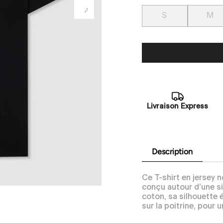
S
M
Livraison Express
Description
Ce T-shirt en jersey 
conçu autour d’une si
coton, sa silhouette 
sur la poitrine, pour 