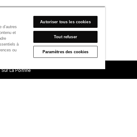
Autoriser tous les cookies
e d’autres
ontenu et
Tout refuser
ndre
ssentiels à
rences ou
Paramètres des cookies
Sur La Poitrine
able