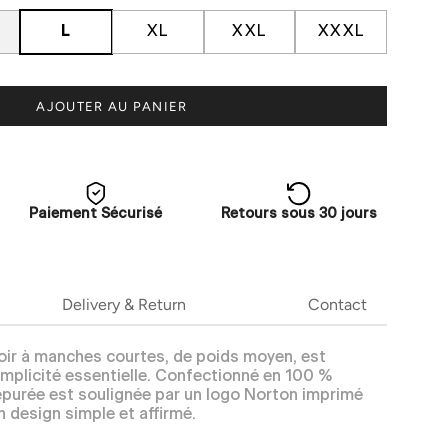
L
XL
XXL
XXXL
AJOUTER AU PANIER
Paiement Sécurisé
Retours sous 30 jours
Delivery & Return
Contact
noir à manches courtes, de poids moyen, est
mplicité essentielle. Confectionné en 100 %
épurée est soulignée par un logo Norton imprimé
un design simple et affirmé.