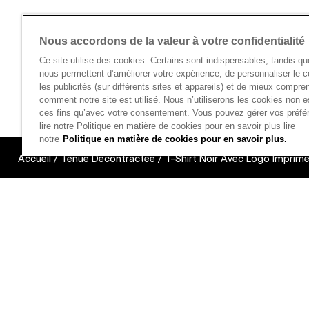
Nous accordons de la valeur à votre confidentialité
Ce site utilise des cookies. Certains sont indispensables, tandis qu
nous permettent d’améliorer votre expérience, de personnaliser le c
les publicités (sur différents sites et appareils) et de mieux compre
comment notre site est utilisé. Nous n’utiliserons les cookies non e
ces fins qu’avec votre consentement. Vous pouvez gérer vos préfé
lire notre Politique en matière de cookies pour en savoir plus lire
notre
Politique en matière de cookies pour en savoir plus.
Accueil
/
Tenue Décontractée
/
T-Shirt Noir Avec Logo Imprimé 
Links unavail