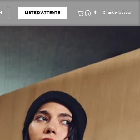
🌐
Change location
N
LISTE D'ATTENTE