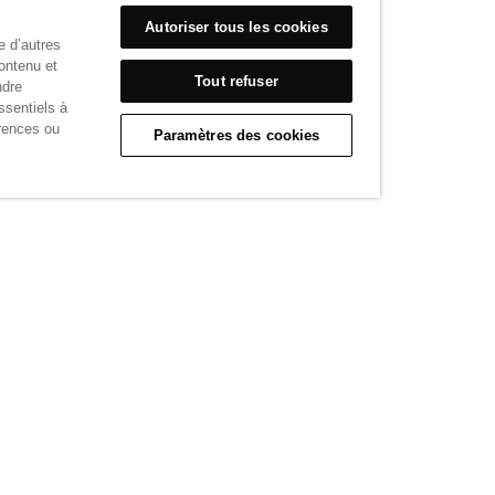
Poitrine
Autoriser tous les cookies
e d’autres
€101,95
ontenu et
Tout refuser
ndre
ssentiels à
rences ou
Paramètres des cookies
VOIR PLUS