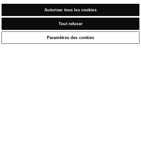
Autoriser tous les cookies
Tout refuser
Paramètres des cookies
Accueil
/
Tenue Décontractée
/
Sweat Noir, Poids Intermédiaire, Demi-Zip
Home
Cart
Enquiry
Waitlist
Links unavailable
YouTube
Facebook
Twitter
Linkedin
Instagram
POLITIQUE DE
CONDITIONS D’UTILISATION DU