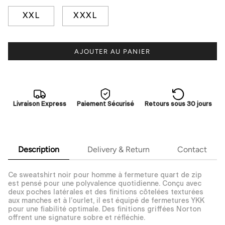
XXL
XXXL
AJOUTER AU PANIER
Livraison Express
Paiement Sécurisé
Retours sous 30 jours
Description
Delivery & Return
Contact
Ce sweatshirt noir pour homme à fermeture quart de zip
est pensé pour une polyvalence quotidienne. Conçu avec
deux poches latérales et des finitions côtelées texturées
aux manches et à l’ourlet, il est équipé de fermetures YKK
pour une fiabilité optimale. Des finitions griffées Norton
offrent une signature sobre et réfléchie.