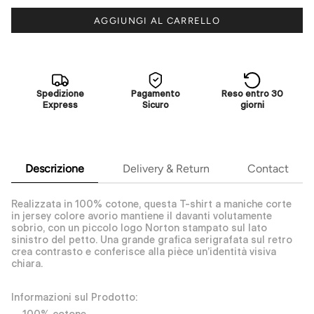
AGGIUNGI AL CARRELLO
Spedizione
Pagamento
Reso entro 30
Express
Sicuro
giorni
Descrizione
Delivery & Return
Contact
Realizzata in 100% cotone, questa T-shirt a maniche corte
in jersey colore avorio mantiene il davanti volutamente
sobrio, con un piccolo logo Norton stampato sul lato
sinistro del petto. Una grande grafica serigrafata sul retro
crea contrasto e conferisce alla pièce un’identità visiva
chiara.
Informazioni sul Prodotto: