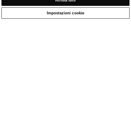
Rifiuta tutti
Impostazioni cookie
Home
/
Abbigliamento Casual
/
T-Shirt In Cotone Bianco Panna Con Logo Stampato Fronte E Retro
Home
Cart
Enquiry
Waitlist
Links unavailable
YouTube
Facebook
Twitter
Linkedin
Instagram
INFORMATIVA SULLA PRIVACY
TERMINI DI SERVIZIO DEL SITO