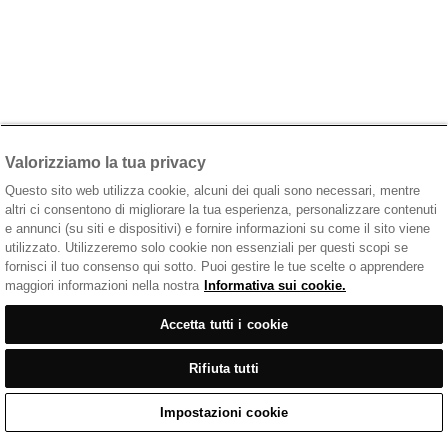
Valorizziamo la tua privacy
Questo sito web utilizza cookie, alcuni dei quali sono necessari, mentre
altri ci consentono di migliorare la tua esperienza, personalizzare contenuti
e annunci (su siti e dispositivi) e fornire informazioni su come il sito viene
utilizzato. Utilizzeremo solo cookie non essenziali per questi scopi se
fornisci il tuo consenso qui sotto. Puoi gestire le tue scelte o apprendere
maggiori informazioni nella nostra
Informativa sui cookie.
Accetta tutti i cookie
Rifiuta tutti
Impostazioni cookie
Home
/
Abbigliamento Casual
/
T-Shirt Nero Con Logo Stampato Sul Petto
Home
Cart
Enquiry
Waitlist