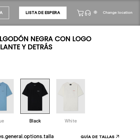
🌐
Change location
A
LISTA DE ESPERA
ALGODÓN NEGRA CON LOGO
LANTE Y DETRÁS
ue
Black
White
es.general.options.talla
GUÍA DE TALLAS