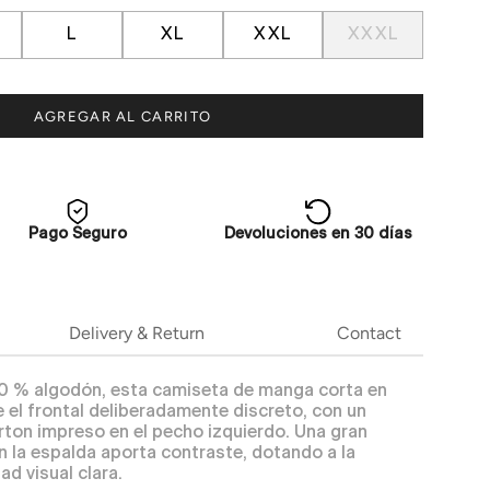
L
XL
XXL
XXXL
AGREGAR AL CARRITO
Pago Seguro
Devoluciones en 30 días
Delivery & Return
Contact
0 % algodón, esta camiseta de manga corta en
 el frontal deliberadamente discreto, con un
ton impreso en el pecho izquierdo. Una gran
en la espalda aporta contraste, dotando a la
ad visual clara.