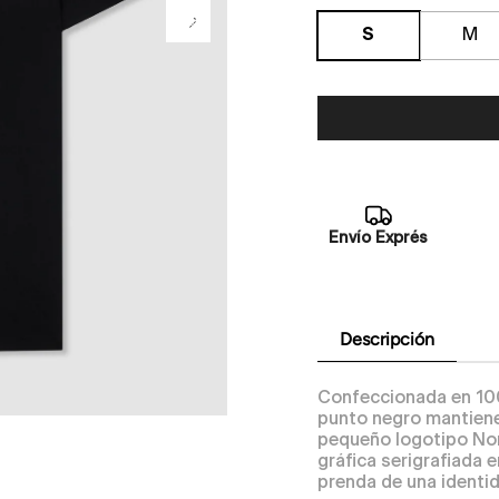
S
M
Envío Exprés
Descripción
Confeccionada en 10
punto negro mantiene
pequeño logotipo Nor
gráfica serigrafiada 
prenda de una identid