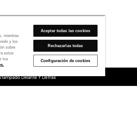
Aceptar todas las cookies
s, mientras
enido y los
Rechazarlas todas
ión sobre
ra estos
r tus
Configuración de cookies
es.
stampado Delante Y Detrás
able