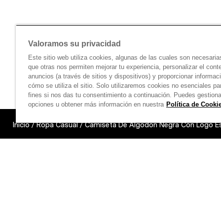
Valoramos su privacidad
Este sitio web utiliza cookies, algunas de las cuales son necesaria
que otras nos permiten mejorar tu experiencia, personalizar el cont
anuncios (a través de sitios y dispositivos) y proporcionar informac
cómo se utiliza el sitio. Solo utilizaremos cookies no esenciales pa
fines si nos das tu consentimiento a continuación. Puedes gestiona
opciones u obtener más información en nuestra
Política de Cooki
Inicio
/
Ropa Casual
/
Camiseta De Algodón Negra Con Logo E
Links unavail