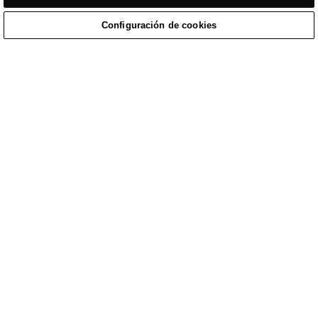
Configuración de cookies
Inicio
/
Ropa Casual
Home
Cart
Enquiry
Waitlist
Links unavailable
YouTube
Facebook
Twitter
Linkedin
Instagram
POLÍTICA DE PRIVACIDAD
TÉRMINOS DE SERVICIO DEL SITIO WEB