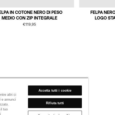
ELPA IN COTONE NERO DI PESO
FELPA NERO
MEDIO CON ZIP INTEGRALE
LOGO ST
€119,95
Accetta tutti i cookie
tre altri ci
i e annunci
Rifiuta tutti
izzato.
il tuo
i