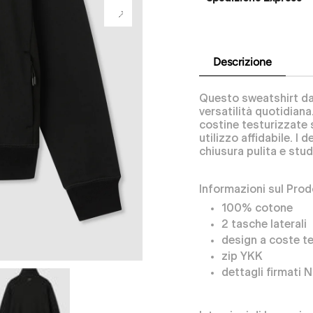
Descrizione
Questo sweatshirt da
versatilità quotidiana
costine testurizzate 
utilizzo affidabile. I
chiusura pulita e stud
Informazioni sul Prod
100% cotone
2 tasche laterali
design a coste t
zip YKK
dettagli firmati 