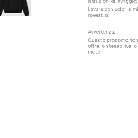
Istruzioni di lavaggio:
Lavare con colori simi
rovescio.
Avvertenza:
Questo prodotto non i
offre lo stesso livell
moto.