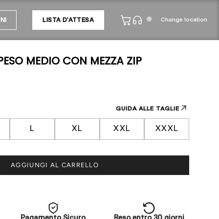
🌐
Change location
NI
LISTA D'ATTESA
 PESO MEDIO CON MEZZA ZIP
GUIDA ALLE TAGLIE
L
XL
XXL
XXXL
AGGIUNGI AL CARRELLO
Pagamento Sicuro
Reso entro 30 giorni