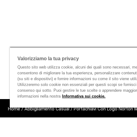
Valorizziamo la tua privacy
Questo sito web utilizza cookie, alcuni dei quali sono necessari, men
consentono di migliorare la tua esperienza, personalizzare contenut
(su siti e dispositivi) e fornire informazioni su come il sito viene util
Utilizzeremo solo cookie non essenziali per questi scopi se fornisci 
consenso qui sotto. Puoi gestire le tue scelte o apprendere maggior
informazioni nella nostra
Informativa sui cookie.
Home
/
Abbigliamento Casual
/
Portachiavi Con Logo Norton M