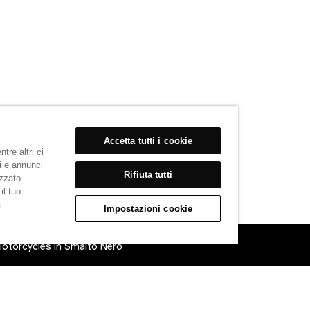
Accetta tutti i cookie
tre altri ci
i e annunci
Rifiuta tutti
izzato.
il tuo
i
Impostazioni cookie
otorcycles In Smalto Nero