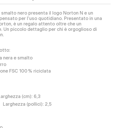
 smalto nero presenta il logo Norton N e un
, pensato per l’uso quotidiano. Presentato in una
rton, è un regalo attento oltre che un
. Un piccolo dettaglio per chi è orgoglioso di
n.
otto:
ga nera e smalto
erro
ione FSC 100 % riciclata
Larghezza (cm): 6,3
 Larghezza (pollici): 2,5
io