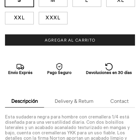
S
M
L
XL
XXL
XXXL
AGREGAR AL CARRITO
Envío Exprés
Pago Seguro
Devoluciones en 30 días
Descripción
Delivery & Return
Contact
Esta sudadera negra para hombre con cremallera 1/4 está
diseñada para una versatilidad diaria. Con dos bolsillos
laterales y un acabado acanalado texturizado en mangas y
bajo, cuenta con cremalleras YKK para un uso fiable. Los
detalles con la firma Norton aportan un acabado limpio y