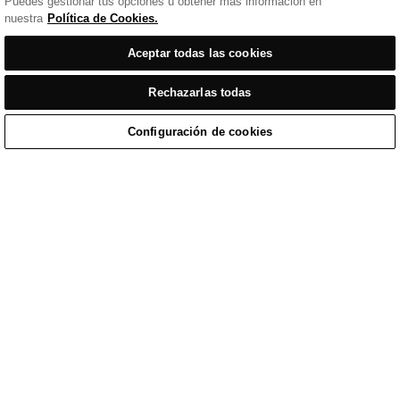
Puedes gestionar tus opciones u obtener más información en
nuestra
Política de Cookies.
Aceptar todas las cookies
Rechazarlas todas
Configuración de cookies
Inicio
/
Ropa Casual
/
Sudadera Negra De Peso Medio Con Cremallera Cuarto
Home
Cart
Enquiry
Waitlist
Links unavailable
YouTube
Facebook
Twitter
Linkedin
Instagram