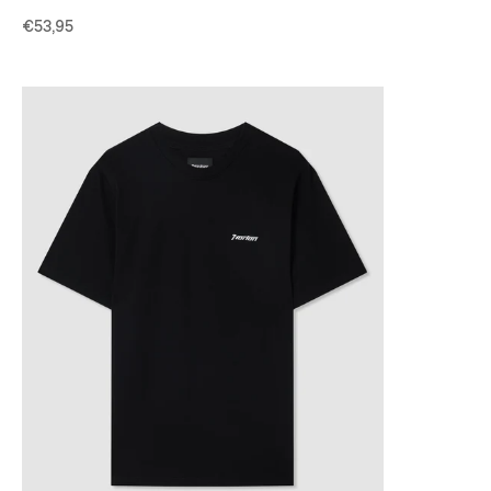
€53,95